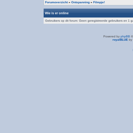
Forumoverzicht
»
Ontspanning
»
Filmpje!
Wie is er online
Gebruikers op dit forum: Geen geregistreerde gebruikers en 1 g
Powered by
phpBB
©
royalBLUE
by