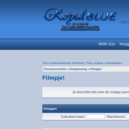
Een 
Width Size
Inlog
Toon onbeantwoorde berichten
|
Toon actieve onderwerpen
Forumoverzicht
»
Ontspanning
»
Filmpje!
Filmpje!
Je beschikt niet over de nodige perm
Inloggen
Gebruikersnaam:
Wachtwoord: