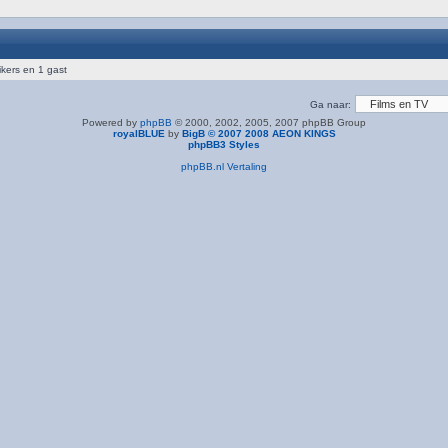
ikers en 1 gast
Ga naar:
Powered by
phpBB
© 2000, 2002, 2005, 2007 phpBB Group
royalBLUE
by
BigB © 2007 2008 AEON KINGS
phpBB3 Styles
phpBB.nl Vertaling