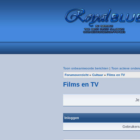
Toon onbeantwoorde berichten
|
Toon actieve onder
Forumoverzicht
»
Cultuur
»
Films en TV
Films en TV
Je
Inloggen
Gebruiker