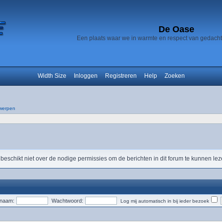
De Oase
Een plaats waar we in warmte en respect van gedach
Width Size
Inloggen
Registreren
Help
Zoeken
werpen
 beschikt niet over de nodige permissies om de berichten in dit forum te kunnen lez
snaam:
Wachtwoord:
Log mij automatisch in bij ieder bezoek