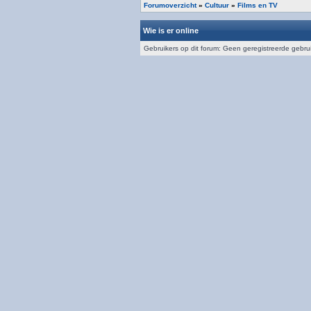
Forumoverzicht
»
Cultuur
»
Films en TV
Wie is er online
Gebruikers op dit forum: Geen geregistreerde gebru