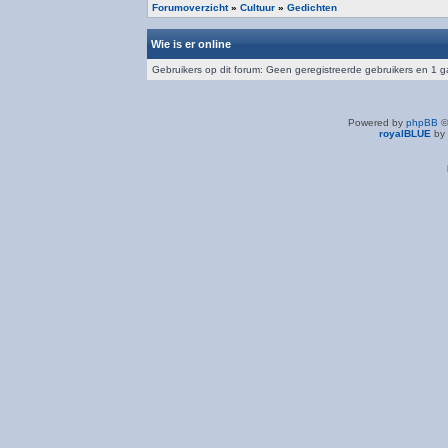
Forumoverzicht
»
Cultuur
»
Gedichten
Wie is er online
Gebruikers op dit forum: Geen geregistreerde gebruikers en 1 g
Powered by
phpBB
©
royalBLUE
by