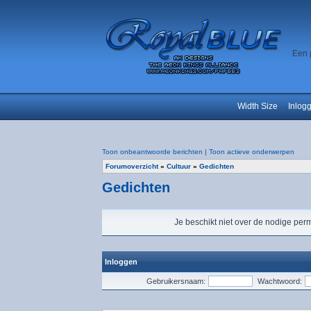
Een 
Width Size
Inlog
Toon onbeantwoorde berichten
|
Toon actieve onderwerpen
Forumoverzicht
»
Cultuur
»
Gedichten
Gedichten
Je beschikt niet over de nodige perm
Inloggen
Gebruikersnaam:
Wachtwoord: