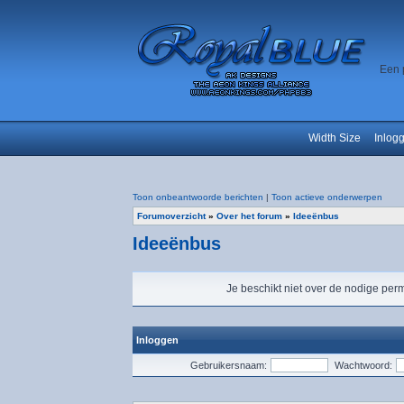
Een 
Width Size
Inlog
Toon onbeantwoorde berichten
|
Toon actieve onderwerpen
Forumoverzicht
»
Over het forum
»
Ideeënbus
Ideeënbus
Je beschikt niet over de nodige perm
Inloggen
Gebruikersnaam:
Wachtwoord: