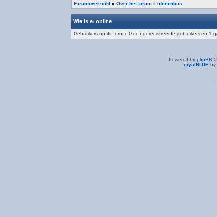
Forumoverzicht
»
Over het forum
»
Ideeënbus
Wie is er online
Gebruikers op dit forum: Geen geregistreerde gebruikers en 1 g
Powered by
phpBB
©
royalBLUE
by