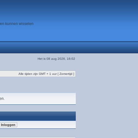
ten kunnen wisselen
Het is 08 aug 2026, 16:02
Alle tijden zijn GMT + 1 uur [ Zomertijd ]
en.