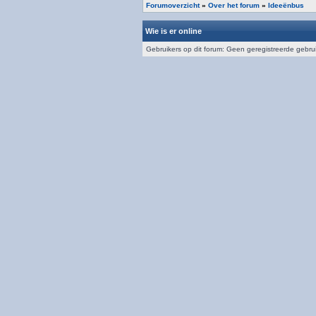
Forumoverzicht
»
Over het forum
»
Ideeënbus
Wie is er online
Gebruikers op dit forum: Geen geregistreerde gebru