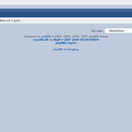
ikers en 1 gast
Ga naar:
Powered by
phpBB
© 2000, 2002, 2005, 2007 phpBB Group
royalBLUE
by
BigB © 2007 2008 AEON KINGS
phpBB3 Styles
phpBB.nl Vertaling