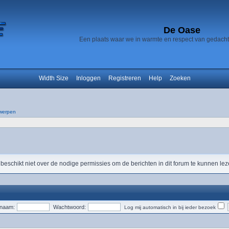
De Oase
Een plaats waar we in warmte en respect van gedach
Width Size
Inloggen
Registreren
Help
Zoeken
werpen
 beschikt niet over de nodige permissies om de berichten in dit forum te kunnen lez
snaam:
Wachtwoord:
Log mij automatisch in bij ieder bezoek