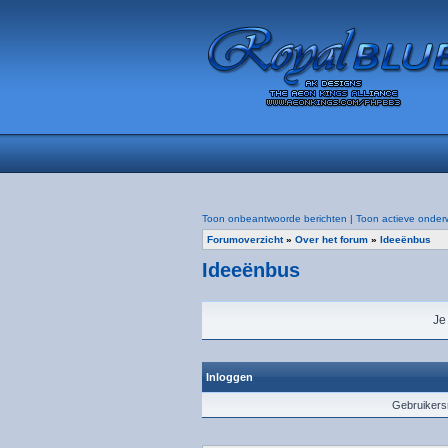
Toon onbeantwoorde berichten
|
Toon actieve onder
Forumoverzicht
»
Over het forum
»
Ideeënbus
Ideeënbus
Je
Inloggen
Gebruiker