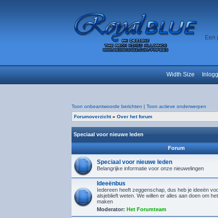
Een 
Width Size
Inlog
Toon onbeantwoorde berichten
|
Toon actieve onderwerpen
Forumoverzicht
»
Over het forum
Speciaal voor nieuwe leden
Forum
Speciaal voor nieuwe leden
Belangrijke informatie voor onze nieuwelingen
Ideeënbus
Iedereen heeft zeggenschap, dus heb je ideeën voor
alsjeblieft weten. We willen er alles aan doen om het
maken
Moderator:
Het Forumteam