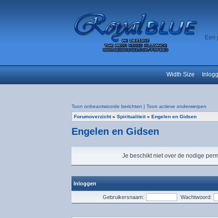
Een 
Width Size
Inlog
Toon onbeantwoorde berichten
|
Toon actieve onderwerpen
Forumoverzicht
»
Spiritualiteit
»
Engelen en Gidsen
Engelen en Gidsen
Je beschikt niet over de nodige perm
Inloggen
Gebruikersnaam:
Wachtwoord: