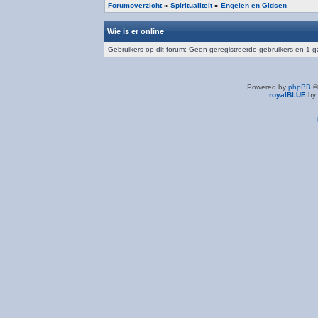
Forumoverzicht
»
Spiritualiteit
»
Engelen en Gidsen
Wie is er online
Gebruikers op dit forum: Geen geregistreerde gebruikers en 1 g
Powered by
phpBB
©
royalBLUE
by