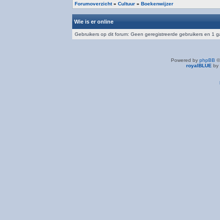
Forumoverzicht
»
Cultuur
»
Boekenwijzer
Wie is er online
Gebruikers op dit forum: Geen geregistreerde gebruikers en 1 g
Powered by
phpBB
©
royalBLUE
by