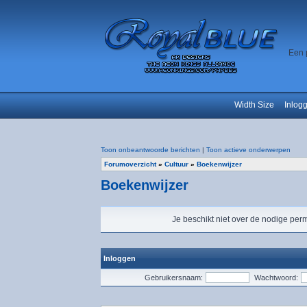
Een 
Width Size
Inlog
Toon onbeantwoorde berichten
|
Toon actieve onderwerpen
Forumoverzicht
»
Cultuur
»
Boekenwijzer
Boekenwijzer
Je beschikt niet over de nodige perm
Inloggen
Gebruikersnaam:
Wachtwoord: