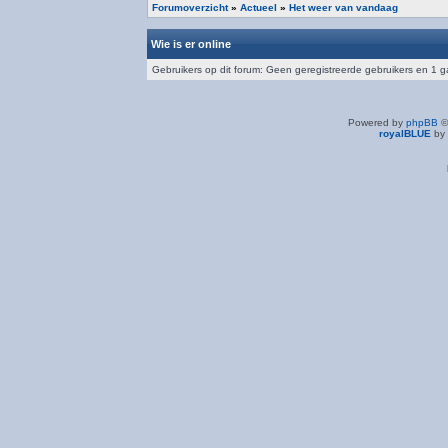
Forumoverzicht
»
Actueel
»
Het weer van vandaag
Wie is er online
Gebruikers op dit forum: Geen geregistreerde gebruikers en 1 g
Powered by
phpBB
©
royalBLUE
by