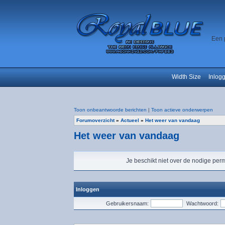
Een 
Width Size
Inlog
Toon onbeantwoorde berichten
|
Toon actieve onderwerpen
Forumoverzicht
»
Actueel
»
Het weer van vandaag
Het weer van vandaag
Je beschikt niet over de nodige perm
Inloggen
Gebruikersnaam:
Wachtwoord: