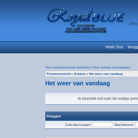
Een 
Width Size
Inlog
Toon onbeantwoorde berichten
|
Toon actieve onderwerpen
Forumoverzicht
»
Actueel
»
Het weer van vandaag
Het weer van vandaag
Je beschikt niet over de nodige perm
Inloggen
Gebruikersnaam:
Wachtwoord: