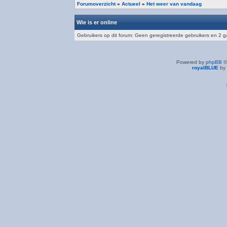
Forumoverzicht
»
Actueel
»
Het weer van vandaag
Wie is er online
Gebruikers op dit forum: Geen geregistreerde gebruikers en 2 
Powered by
phpBB
©
royalBLUE
by