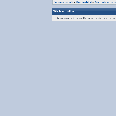
Forumoverzicht
»
Spiritualiteit
»
Alternatieve ge
Wie is er online
Gebruikers op dit forum: Geen geregistreerde gebru