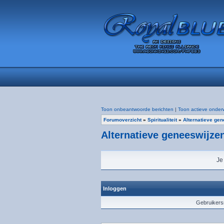
Toon onbeantwoorde berichten
|
Toon actieve onder
Forumoverzicht
»
Spiritualiteit
»
Alternatieve ge
Alternatieve geneeswijze
Je
Inloggen
Gebruiker