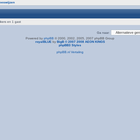
neeswijzen
ikers en 1 gast
Ga naar:
Powered by
phpBB
© 2000, 2002, 2005, 2007 phpBB Group
royalBLUE
by
BigB © 2007 2008 AEON KINGS
phpBB3 Styles
phpBB.nl Vertaling