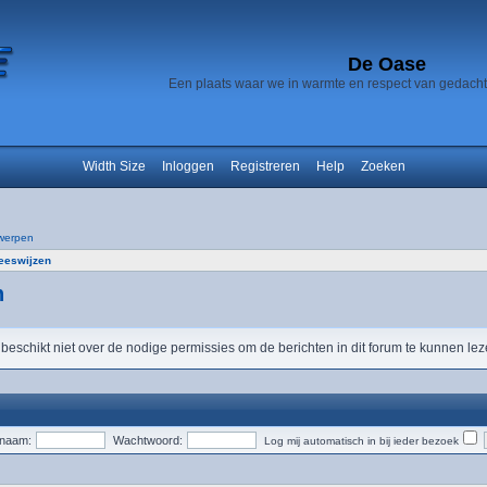
De Oase
Een plaats waar we in warmte en respect van gedach
Width Size
Inloggen
Registreren
Help
Zoeken
werpen
neeswijzen
n
 beschikt niet over de nodige permissies om de berichten in dit forum te kunnen lez
snaam:
Wachtwoord:
Log mij automatisch in bij ieder bezoek