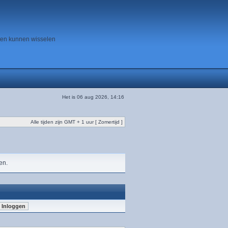
ten kunnen wisselen
Het is 06 aug 2026, 14:16
Alle tijden zijn GMT + 1 uur [ Zomertijd ]
en.