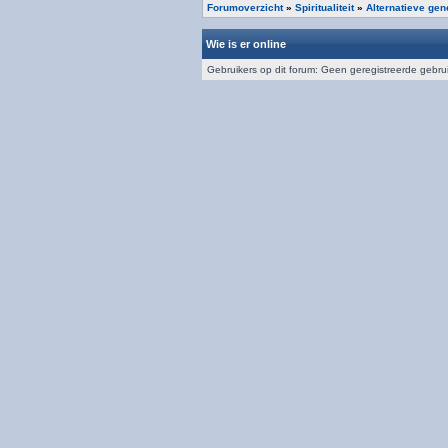
Forumoverzicht
»
Spiritualiteit
»
Alternatieve ge
Wie is er online
Gebruikers op dit forum: Geen geregistreerde gebru