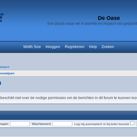
De Oase
Een plaats waar we in warmte en respect van gedach
Width Size
Inloggen
Registreren
Help
Zoeken
werpen
neeswijzen
n
 beschikt niet over de nodige permissies om de berichten in dit forum te kunnen lez
snaam:
Wachtwoord:
Log mij automatisch in bij ieder bezoek