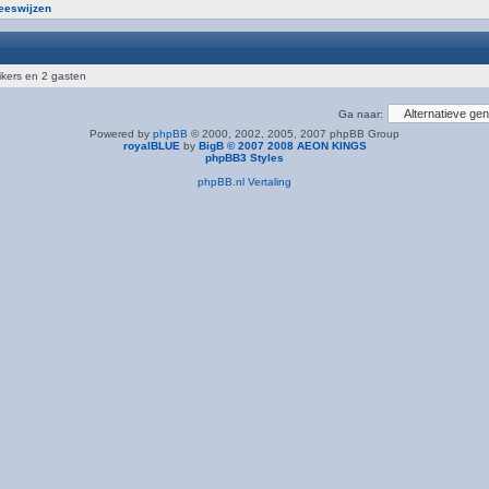
neeswijzen
ikers en 2 gasten
Ga naar:
Powered by
phpBB
© 2000, 2002, 2005, 2007 phpBB Group
royalBLUE
by
BigB © 2007 2008 AEON KINGS
phpBB3 Styles
phpBB.nl Vertaling