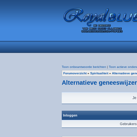
Toon onbeantwoorde berichten
|
Toon actieve onder
Forumoverzicht
»
Spiritualiteit
»
Alternatieve ge
Alternatieve geneeswijze
Je
Inloggen
Gebruiker