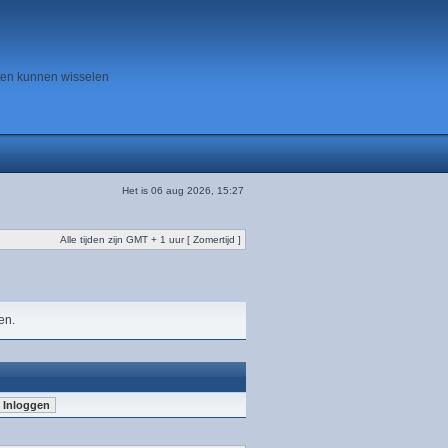
ten kunnen wisselen
Het is 06 aug 2026, 15:27
Alle tijden zijn GMT + 1 uur [ Zomertijd ]
en.