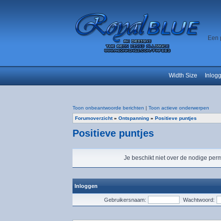
Een 
Width Size
Inlog
Toon onbeantwoorde berichten
|
Toon actieve onderwerpen
Forumoverzicht
»
Ontspanning
»
Positieve puntjes
Positieve puntjes
Je beschikt niet over de nodige perm
Inloggen
Gebruikersnaam:
Wachtwoord: