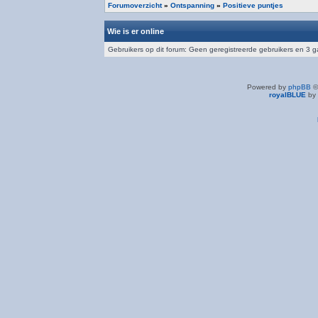
Forumoverzicht
»
Ontspanning
»
Positieve puntjes
Wie is er online
Gebruikers op dit forum: Geen geregistreerde gebruikers en 3 
Powered by
phpBB
©
royalBLUE
by