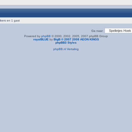
ikers en 1 gast
Ga naar:
Powered by
phpBB
© 2000, 2002, 2005, 2007 phpBB Group
royalBLUE
by
BigB © 2007 2008 AEON KINGS
phpBB3 Styles
phpBB.nl Vertaling