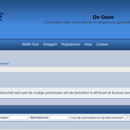
De Oase
Een plaats waar we in warmte en respect van gedach
Width Size
Inloggen
Registreren
Help
Zoeken
werpen
 beschikt niet over de nodige permissies om de berichten in dit forum te kunnen lez
snaam:
Wachtwoord:
Log mij automatisch in bij ieder bezoek