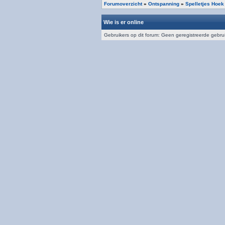
Forumoverzicht
»
Ontspanning
»
Spelletjes Hoek
Wie is er online
Gebruikers op dit forum: Geen geregistreerde gebru