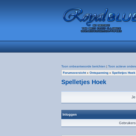
Toon onbeantwoorde berichten
|
Toon actieve onder
Forumoverzicht
»
Ontspanning
»
Spelletjes Hoek
Spelletjes Hoek
Je
Inloggen
Gebruiker