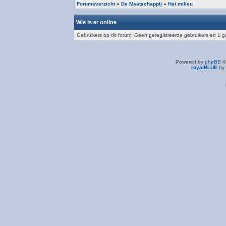
Forumoverzicht
»
De Maatschappij
»
Het milieu
Wie is er online
Gebruikers op dit forum: Geen geregistreerde gebruikers en 1 g
Powered by
phpBB
©
royalBLUE
by