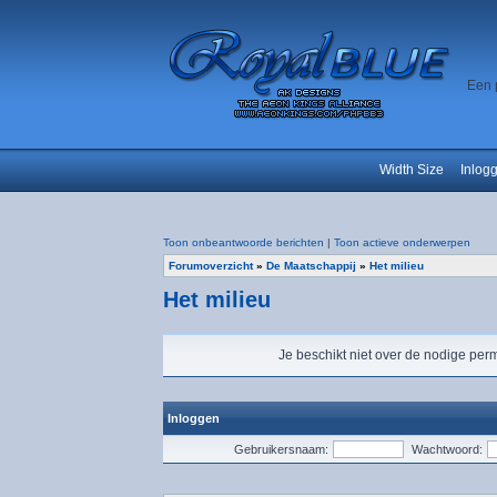
Een 
Width Size
Inlog
Toon onbeantwoorde berichten
|
Toon actieve onderwerpen
Forumoverzicht
»
De Maatschappij
»
Het milieu
Het milieu
Je beschikt niet over de nodige perm
Inloggen
Gebruikersnaam:
Wachtwoord: