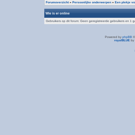
Forumoverzicht
»
Persoonlijke onderwerpen
»
Een plekje vo
Wie is er online
Gebruikers op dit forum: Geen geregistreerde gebruikers en 1 g
Powered by
phpBB
©
royalBLUE
by