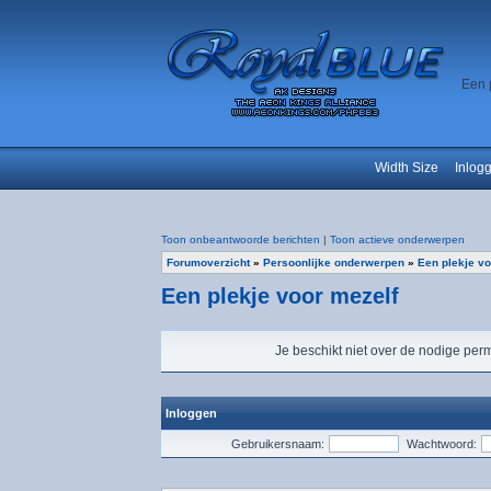
Een 
Width Size
Inlog
Toon onbeantwoorde berichten
|
Toon actieve onderwerpen
Forumoverzicht
»
Persoonlijke onderwerpen
»
Een plekje vo
Een plekje voor mezelf
Je beschikt niet over de nodige perm
Inloggen
Gebruikersnaam:
Wachtwoord: