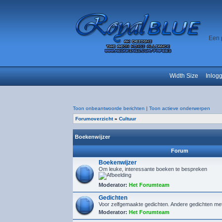
Een 
Width Size
Inlog
Toon onbeantwoorde berichten
|
Toon actieve onderwerpen
Forumoverzicht
»
Cultuur
Boekenwijzer
Forum
Boekenwijzer
Om leuke, interessante boeken te bespreken
Moderator:
Het Forumteam
Gedichten
Voor zelfgemaakte gedichten. Andere gedichten me
Moderator:
Het Forumteam