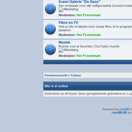
Kunst Galerie "De Oase"
Een ereplaats voor alle zelfgemaakte (kunst)creaties
Moderator:
Het Forumteam
Films en TV
Heb je info of ideeën over mooie films of tv-program
plaatsen.
Moderator:
Het Forumteam
Muziek
Ruimte voor je favoriete (YouTube) muziek
Moderator:
Het Forumteam
Forumoverzicht
»
Cultuur
Wie is er online
Gebruikers op dit forum: Geen geregistreerde gebruikers en 1 g
Powered by
phpBB
©
royalBLUE
by