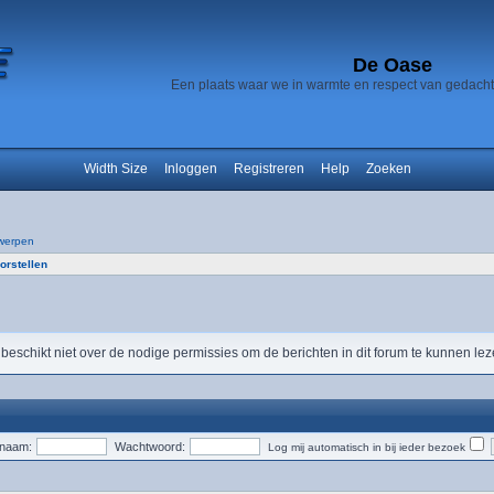
De Oase
Een plaats waar we in warmte en respect van gedach
Width Size
Inloggen
Registreren
Help
Zoeken
werpen
orstellen
 beschikt niet over de nodige permissies om de berichten in dit forum te kunnen lez
snaam:
Wachtwoord:
Log mij automatisch in bij ieder bezoek