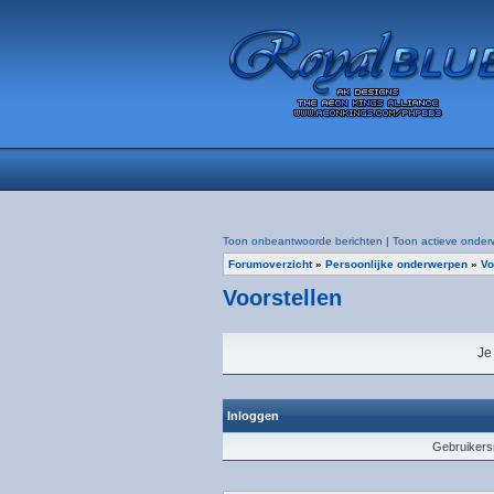
Toon onbeantwoorde berichten
|
Toon actieve onder
Forumoverzicht
»
Persoonlijke onderwerpen
»
Vo
Voorstellen
Je
Inloggen
Gebruiker