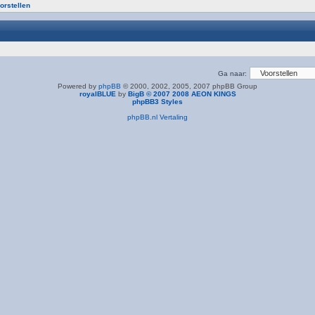
orstellen
Ga naar:
Powered by
phpBB
© 2000, 2002, 2005, 2007 phpBB Group
royalBLUE
by
BigB © 2007 2008 AEON KINGS
phpBB3 Styles
phpBB.nl Vertaling