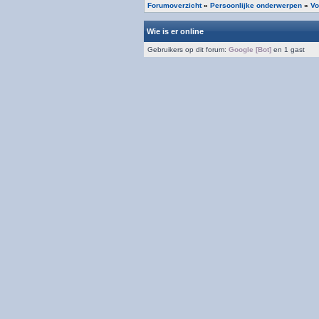
Forumoverzicht
»
Persoonlijke onderwerpen
»
Vo
Wie is er online
Gebruikers op dit forum:
Google [Bot]
en 1 gast