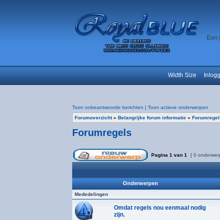
Een 
Width Size
Inlog
Toon onbeantwoorde berichten
|
Toon actieve onderwerpen
Forumoverzicht
»
Belangrijke forum informatie
»
Forumregel
Forumregels
Pagina
1
van
1
[ 0 onderwer
Onderwerpen
Mededelingen
Omdat regels nou eenmaal nodig
zijn.