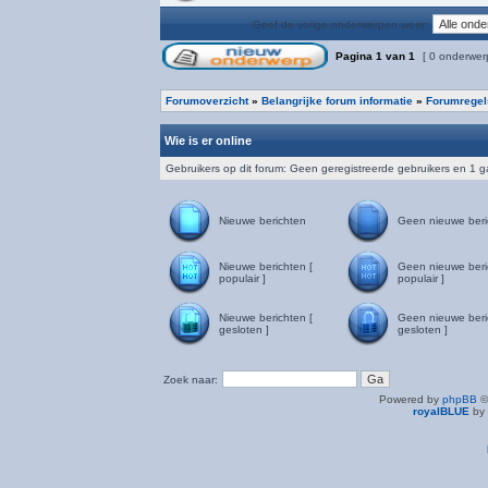
Geef de vorige onderwerpen weer:
Pagina
1
van
1
[ 0 onderwer
Forumoverzicht
»
Belangrijke forum informatie
»
Forumregel
Wie is er online
Gebruikers op dit forum: Geen geregistreerde gebruikers en 1 g
Nieuwe berichten
Geen nieuwe beri
Nieuwe berichten [
Geen nieuwe beri
populair ]
populair ]
Nieuwe berichten [
Geen nieuwe beri
gesloten ]
gesloten ]
Zoek naar:
Powered by
phpBB
©
royalBLUE
by