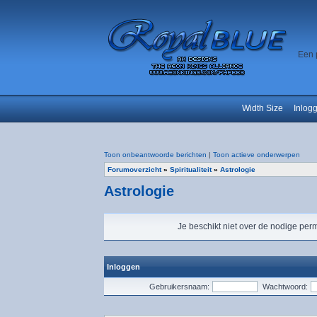
Een 
Width Size
Inlog
Toon onbeantwoorde berichten
|
Toon actieve onderwerpen
Forumoverzicht
»
Spiritualiteit
»
Astrologie
Astrologie
Je beschikt niet over de nodige perm
Inloggen
Gebruikersnaam:
Wachtwoord: