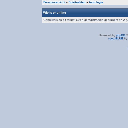
Forumoverzicht
»
Spiritualiteit
»
Astrologie
Wie is er online
Gebruikers op dit forum: Geen geregistreerde gebruikers en 2 
Powered by
phpBB
©
royalBLUE
by