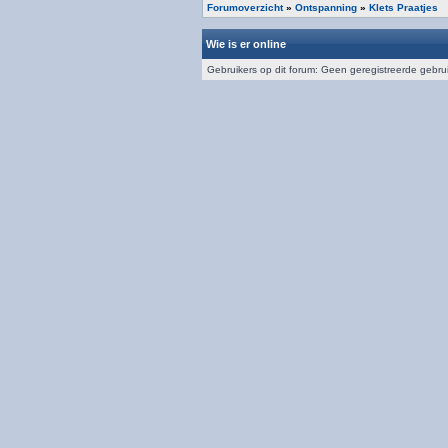
Forumoverzicht
»
Ontspanning
»
Klets Praatjes
Wie is er online
Gebruikers op dit forum: Geen geregistreerde gebru