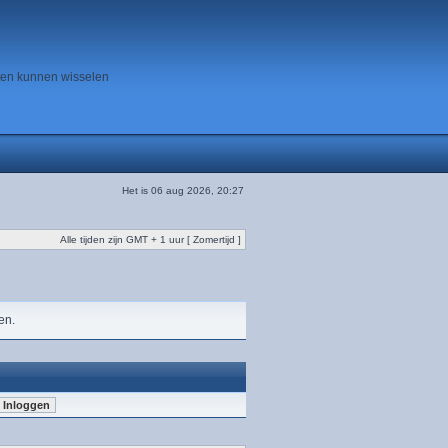
ten kunnen wisselen
Het is 06 aug 2026, 20:27
Alle tijden zijn GMT + 1 uur [ Zomertijd ]
en.