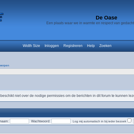
De Oase
Een plaats waar we in warmte en respect van gedach
Width Size
Inloggen
Registreren
Help
Zoeken
werpen
 beschikt niet over de nodige permissies om de berichten in dit forum te kunnen lez
snaam:
Wachtwoord:
Log mij automatisch in bij ieder bezoek