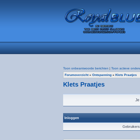
Toon onbeantwoorde berichten
|
Toon actieve onder
Forumoverzicht
»
Ontspanning
»
Klets Praatjes
Klets Praatjes
Je
Inloggen
Gebruiker