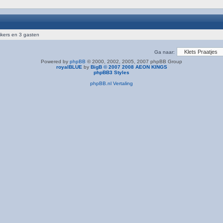
ikers en 3 gasten
Ga naar:
Powered by
phpBB
© 2000, 2002, 2005, 2007 phpBB Group
royalBLUE
by
BigB © 2007 2008 AEON KINGS
phpBB3 Styles
phpBB.nl Vertaling