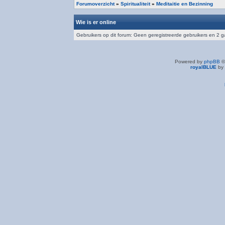
Forumoverzicht
»
Spiritualiteit
»
Meditaitie en Bezinning
Wie is er online
Gebruikers op dit forum: Geen geregistreerde gebruikers en 2 
Powered by
phpBB
©
royalBLUE
by