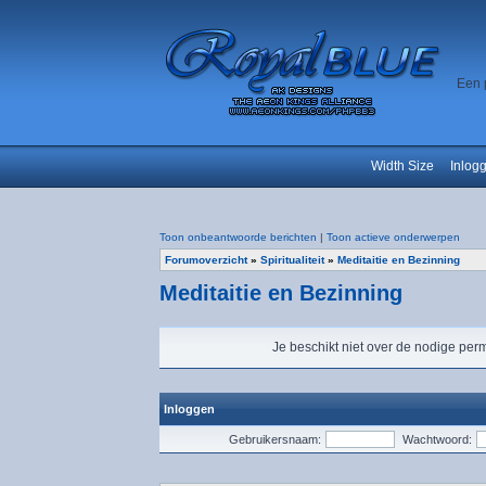
Een 
Width Size
Inlog
Toon onbeantwoorde berichten
|
Toon actieve onderwerpen
Forumoverzicht
»
Spiritualiteit
»
Meditaitie en Bezinning
Meditaitie en Bezinning
Je beschikt niet over de nodige perm
Inloggen
Gebruikersnaam:
Wachtwoord: