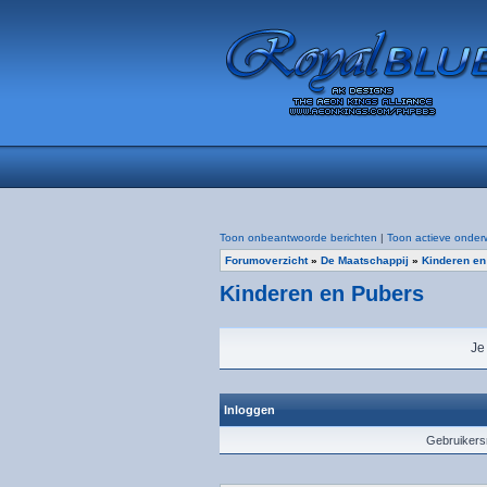
Toon onbeantwoorde berichten
|
Toon actieve onder
Forumoverzicht
»
De Maatschappij
»
Kinderen en
Kinderen en Pubers
Je
Inloggen
Gebruiker