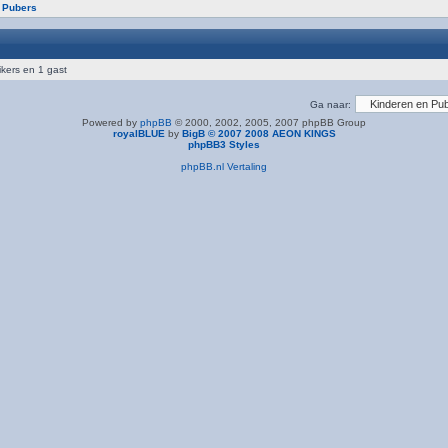
 Pubers
ikers en 1 gast
Ga naar:
Powered by
phpBB
© 2000, 2002, 2005, 2007 phpBB Group
royalBLUE
by
BigB © 2007 2008 AEON KINGS
phpBB3 Styles
phpBB.nl Vertaling