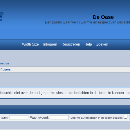
De Oase
Een plaats waar we in warmte en respect van gedach
Width Size
Inloggen
Registreren
Help
Zoeken
werpen
 Pubers
 beschikt niet over de nodige permissies om de berichten in dit forum te kunnen lez
snaam:
Wachtwoord:
Log mij automatisch in bij ieder bezoek