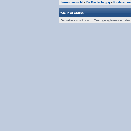
Forumoverzicht
»
De Maatschappij
»
Kinderen en
Wie is er online
Gebruikers op dit forum: Geen geregistreerde gebru