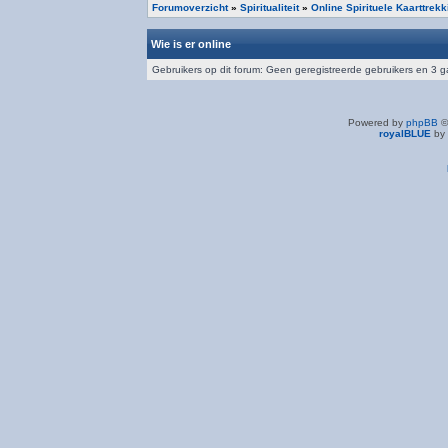
Forumoverzicht
»
Spiritualiteit
»
Online Spirituele Kaarttrek
Wie is er online
Gebruikers op dit forum: Geen geregistreerde gebruikers en 3 
Powered by
phpBB
©
royalBLUE
by