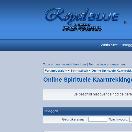
Een 
Width Size
Inlog
Toon onbeantwoorde berichten
|
Toon actieve onderwerpen
Forumoverzicht
»
Spiritualiteit
»
Online Spirituele Kaarttrek
Online Spirituele Kaarttrekking
Je beschikt niet over de nodige perm
Inloggen
Gebruikersnaam:
Wachtwoord: