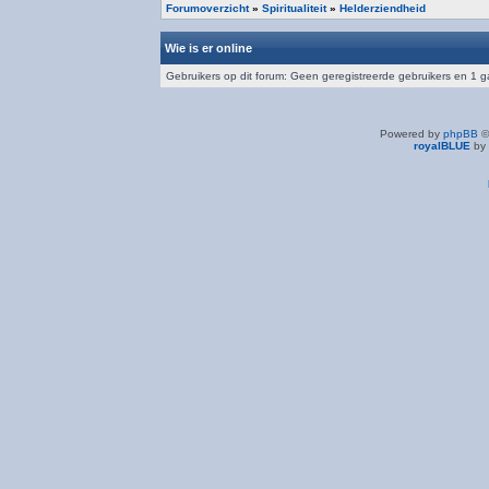
Forumoverzicht
»
Spiritualiteit
»
Helderziendheid
Wie is er online
Gebruikers op dit forum: Geen geregistreerde gebruikers en 1 g
Powered by
phpBB
©
royalBLUE
by