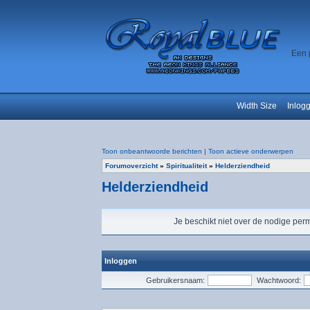
Een 
Width Size
Inlog
Toon onbeantwoorde berichten
|
Toon actieve onderwerpen
Forumoverzicht
»
Spiritualiteit
»
Helderziendheid
Helderziendheid
Je beschikt niet over de nodige perm
Inloggen
Gebruikersnaam:
Wachtwoord: