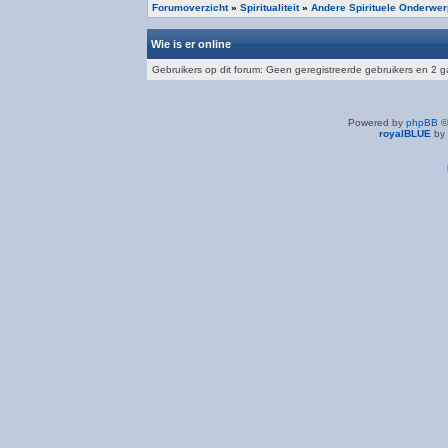
Forumoverzicht
»
Spiritualiteit
»
Andere Spirituele Onderwe
Wie is er online
Gebruikers op dit forum: Geen geregistreerde gebruikers en 2 
Powered by
phpBB
©
royalBLUE
by