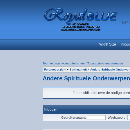
Een 
Width Size
Inlog
Toon onbeantwoorde berichten
|
Toon actieve onderwerpen
Forumoverzicht
»
Spiritualiteit
»
Andere Spirituele Onderwe
Andere Spirituele Onderwerpen
Je beschikt niet over de nodige perm
Inloggen
Gebruikersnaam:
Wachtwoord: