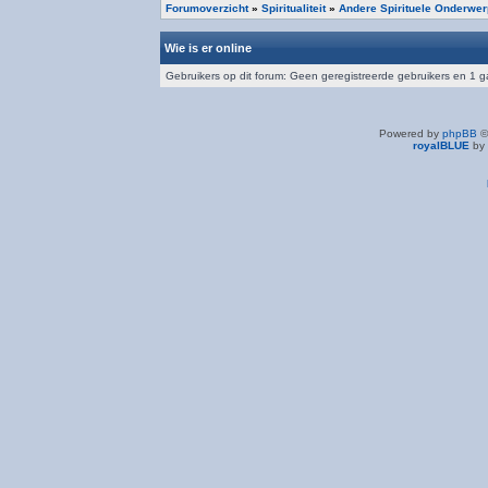
Forumoverzicht
»
Spiritualiteit
»
Andere Spirituele Onderwe
Wie is er online
Gebruikers op dit forum: Geen geregistreerde gebruikers en 1 g
Powered by
phpBB
©
royalBLUE
by