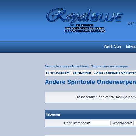
Een 
Width Size
Inlog
Toon onbeantwoorde berichten
|
Toon actieve onderwerpen
Forumoverzicht
»
Spiritualiteit
»
Andere Spirituele Onderwe
Andere Spirituele Onderwerpen
Je beschikt niet over de nodige perm
Inloggen
Gebruikersnaam:
Wachtwoord: