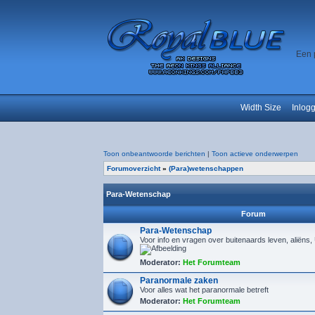
Een 
Width Size
Inlog
Toon onbeantwoorde berichten
|
Toon actieve onderwerpen
Forumoverzicht
»
(Para)wetenschappen
Para-Wetenschap
Forum
Para-Wetenschap
Voor info en vragen over buitenaards leven, aliëns
Moderator:
Het Forumteam
Paranormale zaken
Voor alles wat het paranormale betreft
Moderator:
Het Forumteam