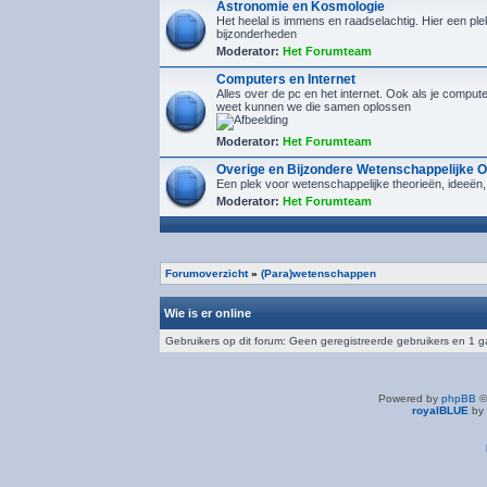
Astronomie en Kosmologie
Het heelal is immens en raadselachtig. Hier een plek
bijzonderheden
Moderator:
Het Forumteam
Computers en Internet
Alles over de pc en het internet. Ook als je compu
weet kunnen we die samen oplossen
Moderator:
Het Forumteam
Overige en Bijzondere Wetenschappelijke 
Een plek voor wetenschappelijke theorieën, ideeën,
Moderator:
Het Forumteam
Forumoverzicht
»
(Para)wetenschappen
Wie is er online
Gebruikers op dit forum: Geen geregistreerde gebruikers en 1 g
Powered by
phpBB
©
royalBLUE
by