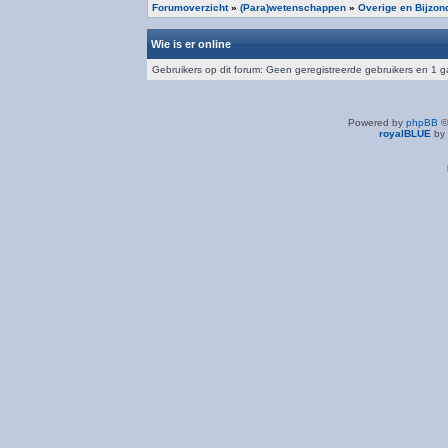
Forumoverzicht
»
(Para)wetenschappen
»
Overige en Bijzo
Wie is er online
Gebruikers op dit forum: Geen geregistreerde gebruikers en 1 g
Powered by
phpBB
©
royalBLUE
by