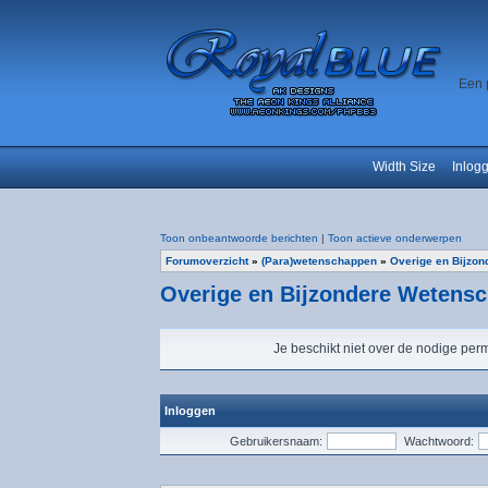
Een 
Width Size
Inlog
Toon onbeantwoorde berichten
|
Toon actieve onderwerpen
Forumoverzicht
»
(Para)wetenschappen
»
Overige en Bijzo
Overige en Bijzondere Wetens
Je beschikt niet over de nodige perm
Inloggen
Gebruikersnaam:
Wachtwoord: