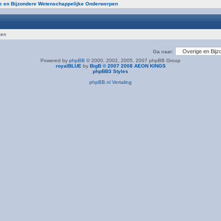
e en Bijzondere Wetenschappelijke Onderwerpen
ten
Ga naar:
Powered by
phpBB
© 2000, 2002, 2005, 2007 phpBB Group
royalBLUE
by
BigB © 2007 2008 AEON KINGS
phpBB3 Styles
phpBB.nl Vertaling