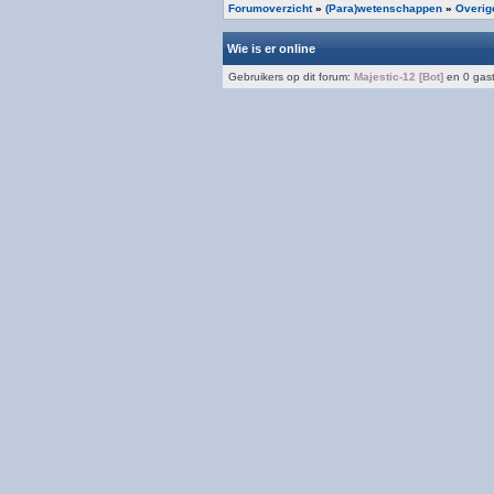
Forumoverzicht
»
(Para)wetenschappen
»
Overig
Wie is er online
Gebruikers op dit forum:
Majestic-12 [Bot]
en 0 gas