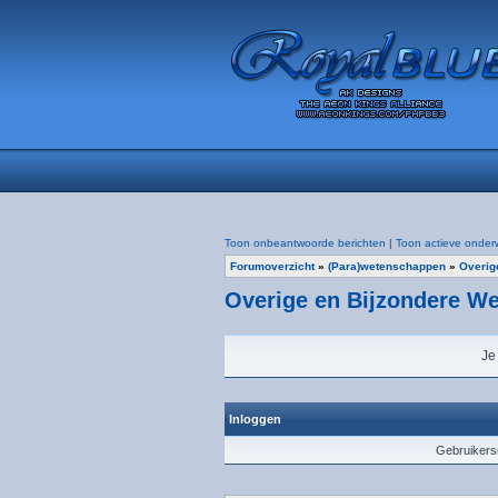
Toon onbeantwoorde berichten
|
Toon actieve onder
Forumoverzicht
»
(Para)wetenschappen
»
Overig
Overige en Bijzondere W
Je
Inloggen
Gebruiker