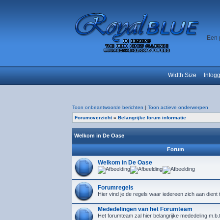
Een 
Width Size
Inlog
Toon onbeantwoorde berichten
|
Toon actieve onderwerpen
Forumoverzicht
»
Belangrijke forum informatie
Welkom in De Oase
Forum
Welkom in De Oase
Forumregels
Hier vind je de regels waar iedereen zich aan dient
Mededelingen van het Forumteam
Het forumteam zal hier belangrijke mededeling m.b.t