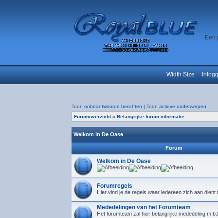
Een 
Width Size
Inlog
Toon onbeantwoorde berichten
|
Toon actieve onderwerpen
Forumoverzicht
»
Belangrijke forum informatie
Welkom in De Oase
Forum
Welkom in De Oase
Forumregels
Hier vind je de regels waar iedereen zich aan dient
Mededelingen van het Forumteam
Het forumteam zal hier belangrijke mededeling m.b.t