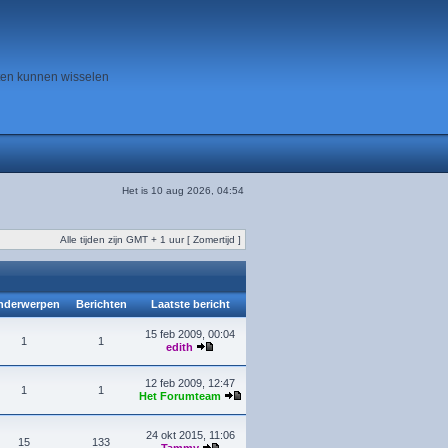
ten kunnen wisselen
Het is 10 aug 2026, 04:54
Alle tijden zijn GMT + 1 uur [ Zomertijd ]
derwerpen
Berichten
Laatste bericht
15 feb 2009, 00:04
1
1
edith
12 feb 2009, 12:47
1
1
Het Forumteam
24 okt 2015, 11:06
15
133