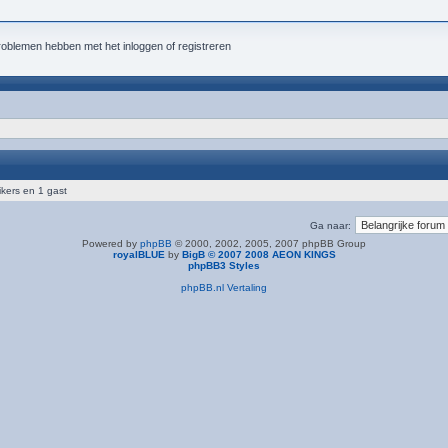
roblemen hebben met het inloggen of registreren
ikers en 1 gast
Ga naar:
Powered by
phpBB
© 2000, 2002, 2005, 2007 phpBB Group
royalBLUE
by
BigB © 2007 2008 AEON KINGS
phpBB3 Styles
phpBB.nl Vertaling