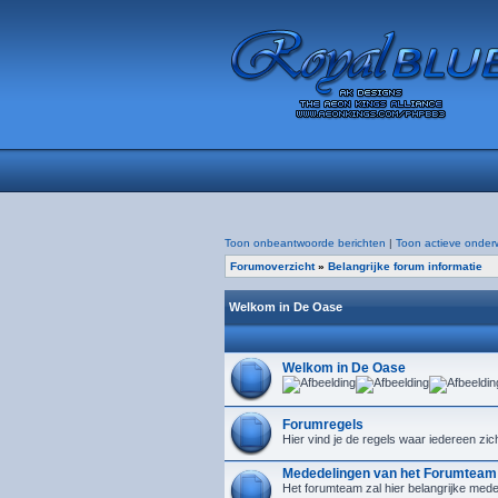
Toon onbeantwoorde berichten
|
Toon actieve onder
Forumoverzicht
»
Belangrijke forum informatie
Welkom in De Oase
Welkom in De Oase
Forumregels
Hier vind je de regels waar iedereen zic
Mededelingen van het Forumteam
Het forumteam zal hier belangrijke mede