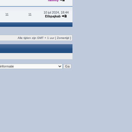
Tammy
10 jul 2024, 18:44
11
11
Etbpajkab
Alle tijden zijn GMT + 1 uur [ Zomertijd ]