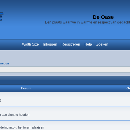
De Oase
Een plaats waar we in warmte en respect van gedach
Width Size
Inloggen
Registreren
Help
Zoeken
werpen
Forum
On
h aan dient te houden
deling m.b.t. het forum plaatsen