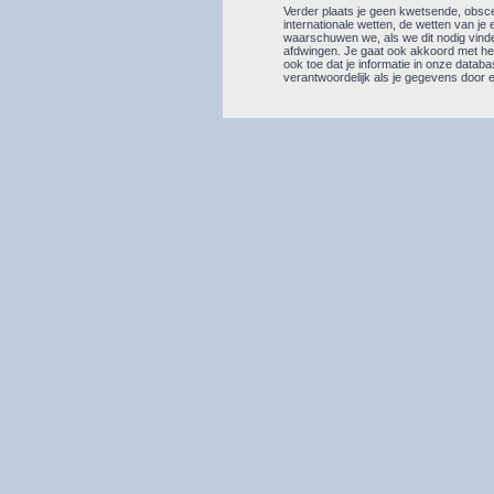
Verder plaats je geen kwetsende, obscen
internationale wetten, de wetten van je 
waarschuwen we, als we dit nodig vinde
afdwingen. Je gaat ook akkoord met het 
ook toe dat je informatie in onze data
verantwoordelijk als je gegevens doo