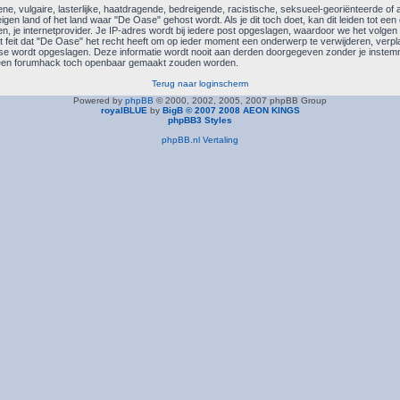
e, vulgaire, lasterlijke, haatdragende, bedreigende, racistische, seksueel-georiënteerde of an
eigen land of het land waar "De Oase" gehost wordt. Als je dit toch doet, kan dit leiden tot een
n, je internetprovider. Je IP-adres wordt bij iedere post opgeslagen, waardoor we het volg
feit dat "De Oase" het recht heeft om op ieder moment een onderwerp te verwijderen, verplaat
base wordt opgeslagen. Deze informatie wordt nooit aan derden doorgegeven zonder je inste
r een forumhack toch openbaar gemaakt zouden worden.
Terug naar loginscherm
Powered by
phpBB
© 2000, 2002, 2005, 2007 phpBB Group
royalBLUE
by
BigB © 2007 2008 AEON KINGS
phpBB3 Styles
phpBB.nl Vertaling