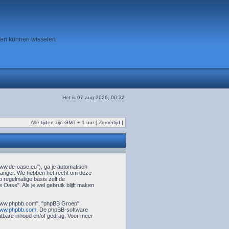
ten kunnen wisselen
Het is 07 aug 2026, 00:32
Alle tijden zijn GMT + 1 uur [ Zomertijd ]
www.de-oase.eu"), ga je automatisch
 langer. We hebben het recht om deze
 regelmatige basis zelf de
 Oase". Als je wel gebruik blijft maken
 "www.phpbb.com", "phpBB Groep",
ww.phpbb.com
. De phpBB-software
aatbare inhoud en/of gedrag. Voor meer