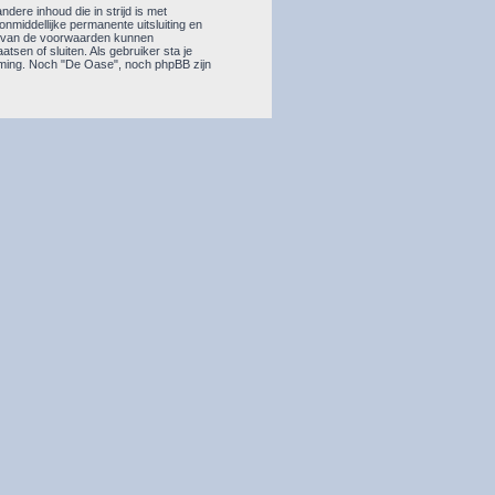
dere inhoud die in strijd is met
 onmiddellijke permanente uitsluiting en
en van de voorwaarden kunnen
sen of sluiten. Als gebruiker sta je
mming. Noch "De Oase", noch phpBB zijn