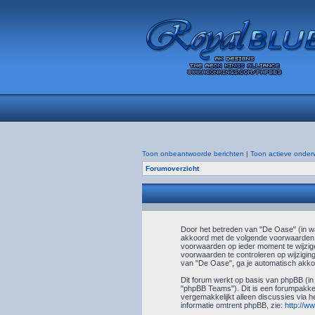
Toon onbeantwoorde berichten
|
Toon actieve onder
Forumoverzicht
Door het betreden van "De Oase" (in wat
akkoord met de volgende voorwaarden. 
voorwaarden op ieder moment te wijzige
voorwaarden te controleren op wijziging
van "De Oase", ga je automatisch akkoo
Dit forum werkt op basis van phpBB (in
"phpBB Teams"). Dit is een forumpakket
vergemakkelijkt alleen discussies via h
informatie omtrent phpBB, zie:
http://w