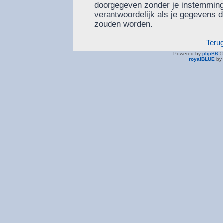
doorgegeven zonder je instemming
verantwoordelijk als je gegevens
zouden worden.
Teru
Powered by
phpBB
©
royalBLUE
by