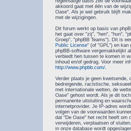
regelmatige basis zelf de voorwaard
akkoord gaat met één van de wijzi
Oase". Als je wel gebruik blijft m
met de wijzigingen.
Dit forum werkt op basis van phpB
het gaat over "zij", "hen", "hun"
Groep", "phpBB Teams"). Dit is ee
Public License
" (of "GPL") en ka
phpBB-software vergemakkelijkt al
verbiedt hen tussen te komen in wa
inhoud en/of gedrag. Voor meer in
http://www.phpbb.com/
.
Verder plaats je geen kwetsende, o
bedreigende, racistische, seksueel-
met internationale wetten, de wett
Oase" gehost wordt. Als je dit toch
permanente uitsluiting en waarschu
internetprovider. Je IP-adres word
volgen van de voorwaarden kunnen 
dat "De Oase" het recht heeft om
verwijderen, verplaatsen of sluiten.
in onze database wordt opgeslagen