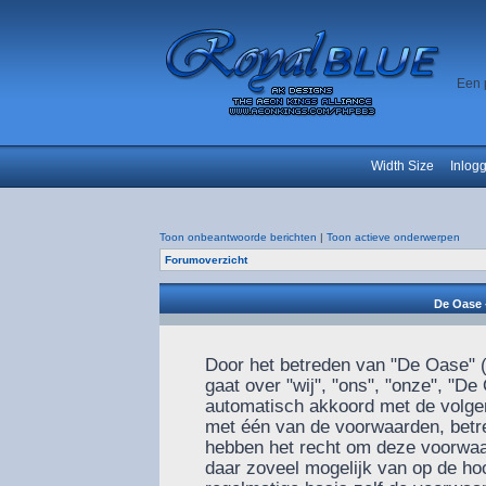
Een 
Width Size
Inlog
Toon onbeantwoorde berichten
|
Toon actieve onderwerpen
Forumoverzicht
De Oase 
Door het betreden van "De Oase" (
gaat over "wij", "ons", "onze", "De
automatisch akkoord met de volgen
met één van de voorwaarden, betre
hebben het recht om deze voorwaar
daar zoveel mogelijk van op de ho