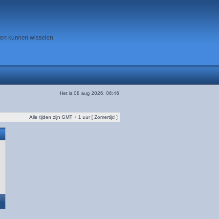
ten kunnen wisselen
Het is 08 aug 2026, 06:46
Alle tijden zijn GMT + 1 uur [ Zomertijd ]