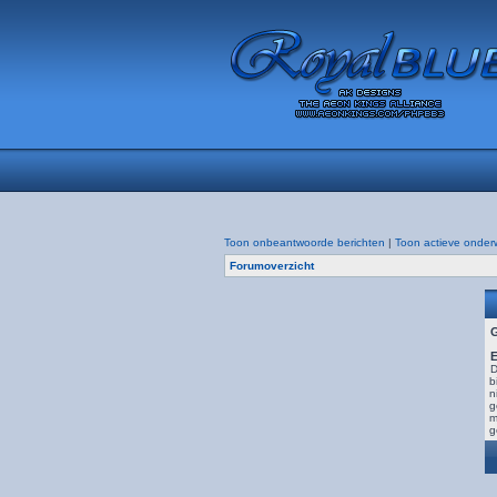
Toon onbeantwoorde berichten
|
Toon actieve onder
Forumoverzicht
E
D
b
n
g
m
g