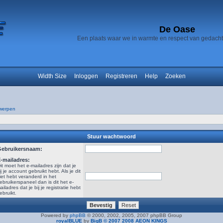
De Oase
Een plaats waar we in warmte en respect van gedach
Width Size
Inloggen
Registreren
Help
Zoeken
werpen
Stuur wachtwoord
Gebruikersnaam:
-mailadres:
it moet het e-mailadres zijn dat je
ij je account gebruikt hebt. Als je dit
iet hebt veranderd in het
ebruikerspaneel dan is dit het e-
ailadres dat je bij je registratie hebt
ebruikt.
Powered by
phpBB
© 2000, 2002, 2005, 2007 phpBB Group
royalBLUE
by
BigB © 2007 2008 AEON KINGS