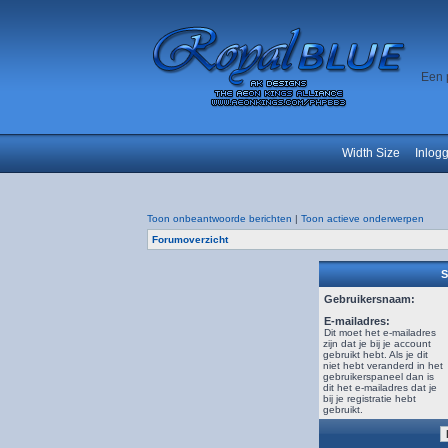
Een 
Width Size
Inlog
Toon onbeantwoorde berichten
|
Toon actieve onderwerpen
Forumoverzicht
S
Gebruikersnaam:
E-mailadres:
Dit moet het e-mailadres
zijn dat je bij je account
gebruikt hebt. Als je dit
niet hebt veranderd in het
gebruikerspaneel dan is
dit het e-mailadres dat je
bij je registratie hebt
gebruikt.