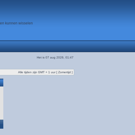
ten kunnen wisselen
Het is 07 aug 2026, 01:47
Alle tijden zijn GMT + 1 uur [ Zomertijd ]