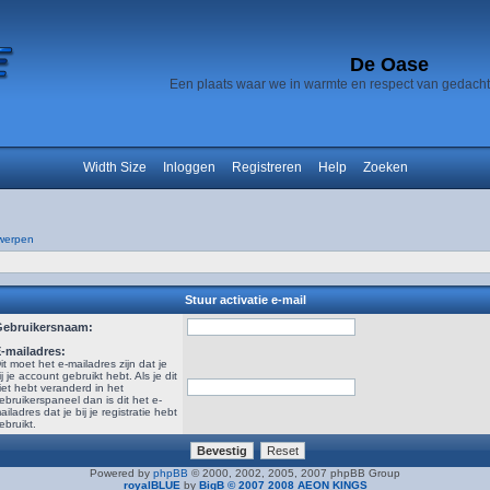
De Oase
Een plaats waar we in warmte en respect van gedach
Width Size
Inloggen
Registreren
Help
Zoeken
werpen
Stuur activatie e-mail
Gebruikersnaam:
-mailadres:
it moet het e-mailadres zijn dat je
ij je account gebruikt hebt. Als je dit
iet hebt veranderd in het
ebruikerspaneel dan is dit het e-
ailadres dat je bij je registratie hebt
ebruikt.
Powered by
phpBB
© 2000, 2002, 2005, 2007 phpBB Group
royalBLUE
by
BigB © 2007 2008 AEON KINGS