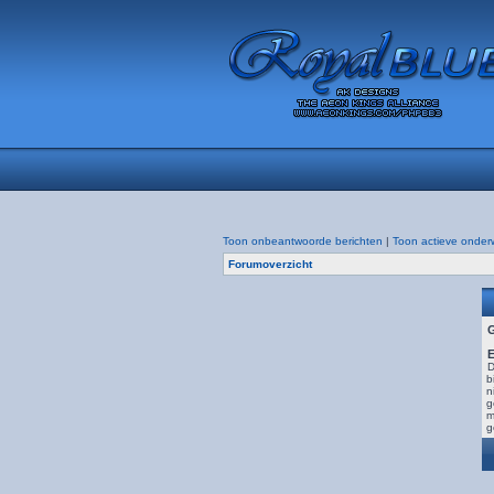
Toon onbeantwoorde berichten
|
Toon actieve onder
Forumoverzicht
E
D
b
n
g
m
g