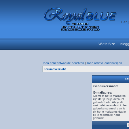
Een 
Width Size
Inlog
Toon onbeantwoorde berichten
|
Toon actieve onderwerpen
Forumoverzicht
St
Gebruikersnaam:
E-mailadres:
Dit moet het e-mailadres
zijn dat je bij je account
gebruikt hebt. Als je dit
niet hebt veranderd in het
gebruikerspaneel dan is
dit het e-mailadres dat je
bij je registratie hebt
gebruikt.