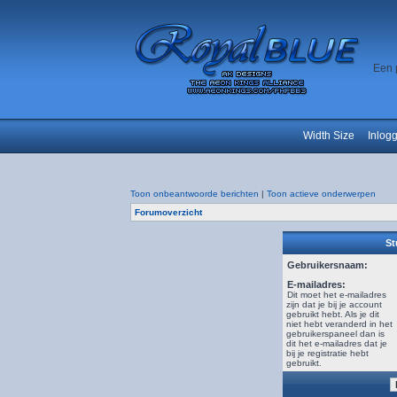
Een 
Width Size
Inlog
Toon onbeantwoorde berichten
|
Toon actieve onderwerpen
Forumoverzicht
St
Gebruikersnaam:
E-mailadres:
Dit moet het e-mailadres
zijn dat je bij je account
gebruikt hebt. Als je dit
niet hebt veranderd in het
gebruikerspaneel dan is
dit het e-mailadres dat je
bij je registratie hebt
gebruikt.