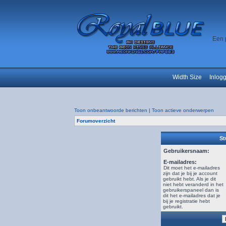
Een 
Width Size
Inlog
Toon onbeantwoorde berichten
|
Toon actieve onderwerpen
Forumoverzicht
St
Gebruikersnaam:
E-mailadres:
Dit moet het e-mailadres
zijn dat je bij je account
gebruikt hebt. Als je dit
niet hebt veranderd in het
gebruikerspaneel dan is
dit het e-mailadres dat je
bij je registratie hebt
gebruikt.