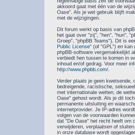
regelmatige basis zelf de voorwaard
akkoord gaat met één van de wijzi
Oase". Als je wel gebruik blijft m
met de wijzigingen.
Dit forum werkt op basis van phpB
het gaat over "zij", "hen", "hun"
Groep", "phpBB Teams"). Dit is ee
Public License
" (of "GPL") en ka
phpBB-software vergemakkelijkt al
verbiedt hen tussen te komen in wa
inhoud en/of gedrag. Voor meer in
http://www.phpbb.com/
.
Verder plaats je geen kwetsende, o
bedreigende, racistische, seksueel-
met internationale wetten, de wett
Oase" gehost wordt. Als je dit toch
permanente uitsluiting en waarschu
internetprovider. Je IP-adres word
volgen van de voorwaarden kunnen 
dat "De Oase" het recht heeft om
verwijderen, verplaatsen of sluiten.
in onze database wordt opgeslagen