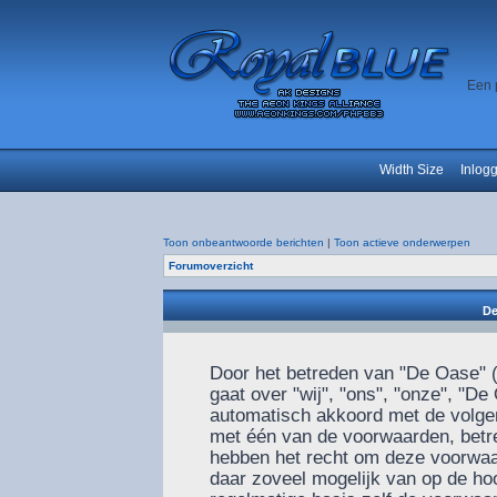
Een 
Width Size
Inlog
Toon onbeantwoorde berichten
|
Toon actieve onderwerpen
Forumoverzicht
De
Door het betreden van "De Oase" (
gaat over "wij", "ons", "onze", "De
automatisch akkoord met de volgen
met één van de voorwaarden, betre
hebben het recht om deze voorwaar
daar zoveel mogelijk van op de ho