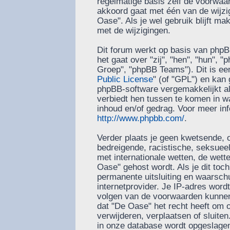
regelmatige basis zelf de voorwaard
akkoord gaat met één van de wijzi
Oase". Als je wel gebruik blijft m
met de wijzigingen.
Dit forum werkt op basis van phpB
het gaat over "zij", "hen", "hun"
Groep", "phpBB Teams"). Dit is ee
Public License
" (of "GPL") en ka
phpBB-software vergemakkelijkt al
verbiedt hen tussen te komen in wa
inhoud en/of gedrag. Voor meer in
http://www.phpbb.com/
.
Verder plaats je geen kwetsende, o
bedreigende, racistische, seksueel-
met internationale wetten, de wett
Oase" gehost wordt. Als je dit toch
permanente uitsluiting en waarschu
internetprovider. Je IP-adres word
volgen van de voorwaarden kunnen 
dat "De Oase" het recht heeft om
verwijderen, verplaatsen of sluiten.
in onze database wordt opgeslagen