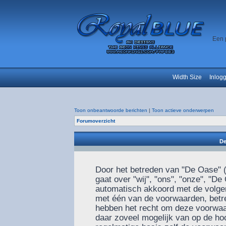
Een 
Width Size
Inlog
Toon onbeantwoorde berichten
|
Toon actieve onderwerpen
Forumoverzicht
De
Door het betreden van "De Oase" (
gaat over "wij", "ons", "onze", "De
automatisch akkoord met de volgen
met één van de voorwaarden, betre
hebben het recht om deze voorwaar
daar zoveel mogelijk van op de ho