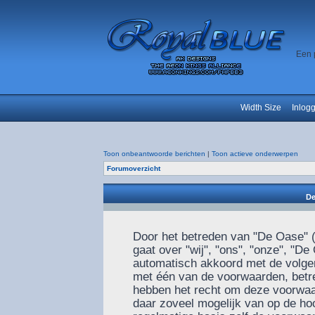
Een 
Width Size
Inlog
Toon onbeantwoorde berichten
|
Toon actieve onderwerpen
Forumoverzicht
De
Door het betreden van "De Oase" (
gaat over "wij", "ons", "onze", "De
automatisch akkoord met de volgen
met één van de voorwaarden, betre
hebben het recht om deze voorwaar
daar zoveel mogelijk van op de ho