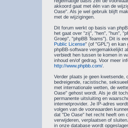
regelmatige basis zelf de voorwaard
akkoord gaat met één van de wijzi
Oase". Als je wel gebruik blijft m
met de wijzigingen.
Dit forum werkt op basis van phpB
het gaat over "zij", "hen", "hun"
Groep", "phpBB Teams"). Dit is ee
Public License
" (of "GPL") en ka
phpBB-software vergemakkelijkt al
verbiedt hen tussen te komen in wa
inhoud en/of gedrag. Voor meer in
http://www.phpbb.com/
.
Verder plaats je geen kwetsende, o
bedreigende, racistische, seksueel-
met internationale wetten, de wett
Oase" gehost wordt. Als je dit toch
permanente uitsluiting en waarschu
internetprovider. Je IP-adres word
volgen van de voorwaarden kunnen 
dat "De Oase" het recht heeft om
verwijderen, verplaatsen of sluiten.
in onze database wordt opgeslagen