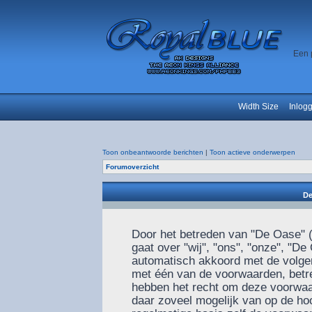
Een 
Width Size
Inlog
Toon onbeantwoorde berichten
|
Toon actieve onderwerpen
Forumoverzicht
De
Door het betreden van "De Oase" (
gaat over "wij", "ons", "onze", "De
automatisch akkoord met de volgen
met één van de voorwaarden, betre
hebben het recht om deze voorwaar
daar zoveel mogelijk van op de ho