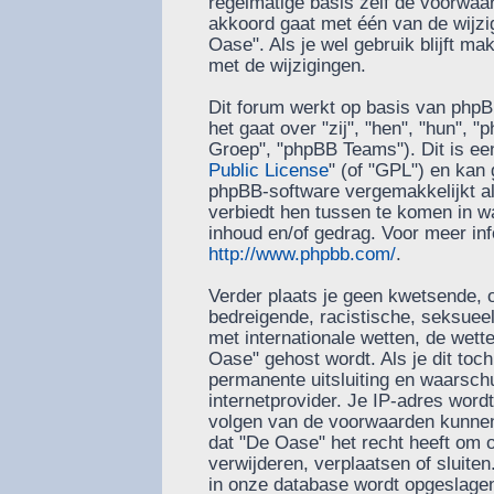
regelmatige basis zelf de voorwaard
akkoord gaat met één van de wijzi
Oase". Als je wel gebruik blijft m
met de wijzigingen.
Dit forum werkt op basis van phpB
het gaat over "zij", "hen", "hun"
Groep", "phpBB Teams"). Dit is ee
Public License
" (of "GPL") en ka
phpBB-software vergemakkelijkt al
verbiedt hen tussen te komen in wa
inhoud en/of gedrag. Voor meer in
http://www.phpbb.com/
.
Verder plaats je geen kwetsende, o
bedreigende, racistische, seksueel-
met internationale wetten, de wett
Oase" gehost wordt. Als je dit toch
permanente uitsluiting en waarschu
internetprovider. Je IP-adres word
volgen van de voorwaarden kunnen 
dat "De Oase" het recht heeft om
verwijderen, verplaatsen of sluiten.
in onze database wordt opgeslagen