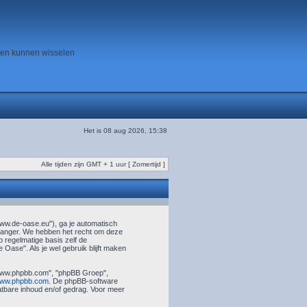
ten kunnen wisselen
Het is 08 aug 2026, 15:38
Alle tijden zijn GMT + 1 uur [ Zomertijd ]
www.de-oase.eu"), ga je automatisch
 langer. We hebben het recht om deze
 regelmatige basis zelf de
 Oase". Als je wel gebruik blijft maken
 "www.phpbb.com", "phpBB Groep",
ww.phpbb.com
. De phpBB-software
aatbare inhoud en/of gedrag. Voor meer