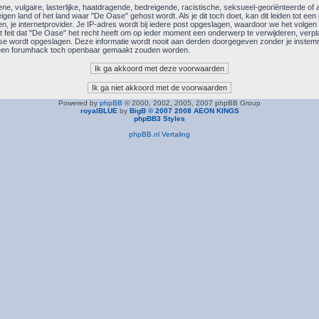
e, vulgaire, lasterlijke, haatdragende, bedreigende, racistische, seksueel-georiënteerde of an
eigen land of het land waar "De Oase" gehost wordt. Als je dit toch doet, kan dit leiden tot een
n, je internetprovider. Je IP-adres wordt bij iedere post opgeslagen, waardoor we het volg
feit dat "De Oase" het recht heeft om op ieder moment een onderwerp te verwijderen, verplaat
base wordt opgeslagen. Deze informatie wordt nooit aan derden doorgegeven zonder je inste
r een forumhack toch openbaar gemaakt zouden worden.
Powered by
phpBB
© 2000, 2002, 2005, 2007 phpBB Group
royalBLUE
by
BigB © 2007 2008 AEON KINGS
phpBB3 Styles
phpBB.nl Vertaling