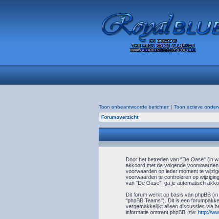
Toon onbeantwoorde berichten
|
Toon actieve onder
Forumoverzicht
Door het betreden van "De Oase" (in wat
akkoord met de volgende voorwaarden. 
voorwaarden op ieder moment te wijzige
voorwaarden te controleren op wijziging
van "De Oase", ga je automatisch akkoo
Dit forum werkt op basis van phpBB (in
"phpBB Teams"). Dit is een forumpakket
vergemakkelijkt alleen discussies via h
informatie omtrent phpBB, zie:
http://w