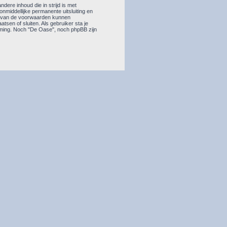
dere inhoud die in strijd is met
 onmiddellijke permanente uitsluiting en
en van de voorwaarden kunnen
sen of sluiten. Als gebruiker sta je
mming. Noch "De Oase", noch phpBB zijn