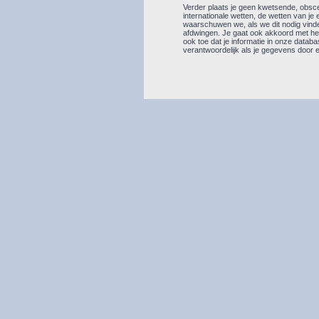
Verder plaats je geen kwetsende, obscen
internationale wetten, de wetten van je 
waarschuwen we, als we dit nodig vinde
afdwingen. Je gaat ook akkoord met het 
ook toe dat je informatie in onze data
verantwoordelijk als je gegevens doo