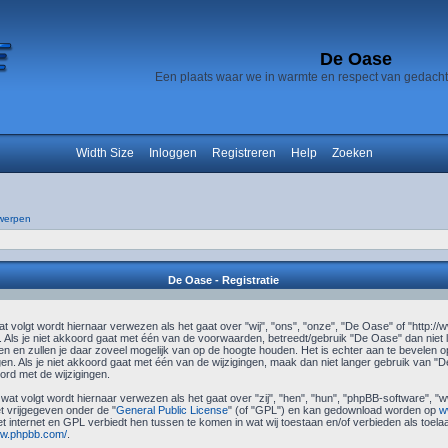
De Oase
Een plaats waar we in warmte en respect van gedach
Width Size
Inloggen
Registreren
Help
Zoeken
werpen
De Oase - Registratie
 volgt wordt hiernaar verwezen als het gaat over "wij", "ons", "onze", "De Oase" of "http://
Als je niet akkoord gaat met één van de voorwaarden, betreedt/gebruik "De Oase" dan niet
n en zullen je daar zoveel mogelijk van op de hoogte houden. Het is echter aan te bevelen op
en. Als je niet akkoord gaat met één van de wijzigingen, maak dan niet langer gebruik van "De
rd met de wijzigingen.
 wat volgt wordt hiernaar verwezen als het gaat over "zij", "hen", "hun", "phpBB-software",
 vrijgegeven onder de "
General Public License
" (of "GPL") en kan gedownload worden op
w
et internet en GPL verbiedt hen tussen te komen in wat wij toestaan en/of verbieden als toel
ww.phpbb.com/
.