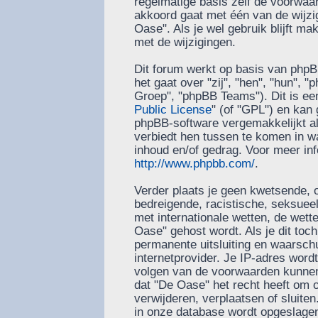
regelmatige basis zelf de voorwaard
akkoord gaat met één van de wijzi
Oase". Als je wel gebruik blijft m
met de wijzigingen.
Dit forum werkt op basis van phpB
het gaat over "zij", "hen", "hun"
Groep", "phpBB Teams"). Dit is ee
Public License
" (of "GPL") en ka
phpBB-software vergemakkelijkt al
verbiedt hen tussen te komen in wa
inhoud en/of gedrag. Voor meer in
http://www.phpbb.com/
.
Verder plaats je geen kwetsende, o
bedreigende, racistische, seksueel-
met internationale wetten, de wett
Oase" gehost wordt. Als je dit toch
permanente uitsluiting en waarschu
internetprovider. Je IP-adres word
volgen van de voorwaarden kunnen 
dat "De Oase" het recht heeft om
verwijderen, verplaatsen of sluiten.
in onze database wordt opgeslagen