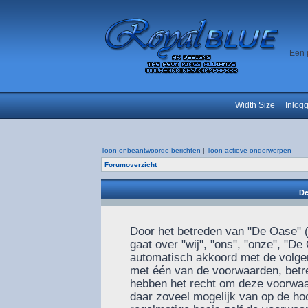
Een 
Width Size
Inlog
Toon onbeantwoorde berichten
|
Toon actieve onderwerpen
Forumoverzicht
De
Door het betreden van "De Oase" (
gaat over "wij", "ons", "onze", "De
automatisch akkoord met de volgen
met één van de voorwaarden, betre
hebben het recht om deze voorwaar
daar zoveel mogelijk van op de ho