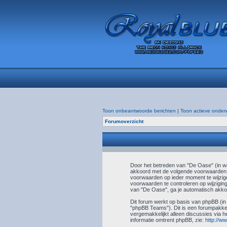
Toon onbeantwoorde berichten
|
Toon actieve onder
Forumoverzicht
Door het betreden van "De Oase" (in wat
akkoord met de volgende voorwaarden. 
voorwaarden op ieder moment te wijzige
voorwaarden te controleren op wijziging
van "De Oase", ga je automatisch akkoo
Dit forum werkt op basis van phpBB (in
"phpBB Teams"). Dit is een forumpakket
vergemakkelijkt alleen discussies via h
informatie omtrent phpBB, zie:
http://w