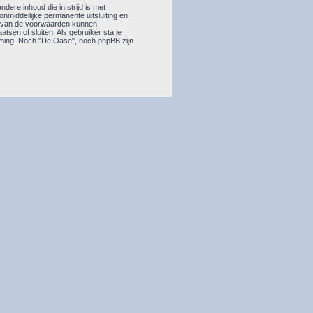
dere inhoud die in strijd is met
 onmiddellijke permanente uitsluiting en
en van de voorwaarden kunnen
sen of sluiten. Als gebruiker sta je
mming. Noch "De Oase", noch phpBB zijn