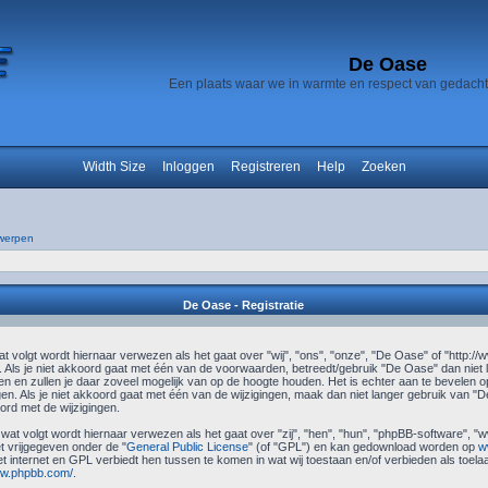
De Oase
Een plaats waar we in warmte en respect van gedach
Width Size
Inloggen
Registreren
Help
Zoeken
werpen
De Oase - Registratie
 volgt wordt hiernaar verwezen als het gaat over "wij", "ons", "onze", "De Oase" of "http://
Als je niet akkoord gaat met één van de voorwaarden, betreedt/gebruik "De Oase" dan niet
n en zullen je daar zoveel mogelijk van op de hoogte houden. Het is echter aan te bevelen op
en. Als je niet akkoord gaat met één van de wijzigingen, maak dan niet langer gebruik van "De
rd met de wijzigingen.
 wat volgt wordt hiernaar verwezen als het gaat over "zij", "hen", "hun", "phpBB-software",
 vrijgegeven onder de "
General Public License
" (of "GPL") en kan gedownload worden op
w
et internet en GPL verbiedt hen tussen te komen in wat wij toestaan en/of verbieden als toel
ww.phpbb.com/
.