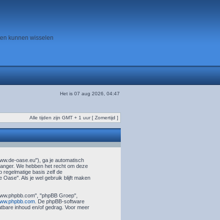
ten kunnen wisselen
Het is 07 aug 2026, 04:47
Alle tijden zijn GMT + 1 uur [ Zomertijd ]
www.de-oase.eu"), ga je automatisch
 langer. We hebben het recht om deze
 regelmatige basis zelf de
 Oase". Als je wel gebruik blijft maken
 "www.phpbb.com", "phpBB Groep",
ww.phpbb.com
. De phpBB-software
aatbare inhoud en/of gedrag. Voor meer