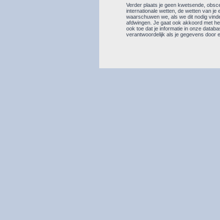
Verder plaats je geen kwetsende, obscen
internationale wetten, de wetten van je 
waarschuwen we, als we dit nodig vinde
afdwingen. Je gaat ook akkoord met het 
ook toe dat je informatie in onze data
verantwoordelijk als je gegevens doo