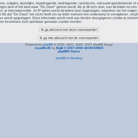
e, vulgaire, lasterlijke, haatdragende, bedreigende, racistische, seksueel-georiënteerde of an
eigen land of het land waar "De Oase" gehost wordt. Als je dit toch doet, kan dit leiden tot een
n, je internetprovider. Je IP-adres wordt bij iedere post opgeslagen, waardoor we het volg
feit dat "De Oase" het recht heeft om op ieder moment een onderwerp te verwijderen, verplaat
base wordt opgeslagen. Deze informatie wordt nooit aan derden doorgegeven zonder je inste
r een forumhack toch openbaar gemaakt zouden worden.
Powered by
phpBB
© 2000, 2002, 2005, 2007 phpBB Group
royalBLUE
by
BigB © 2007 2008 AEON KINGS
phpBB3 Styles
phpBB.nl Vertaling