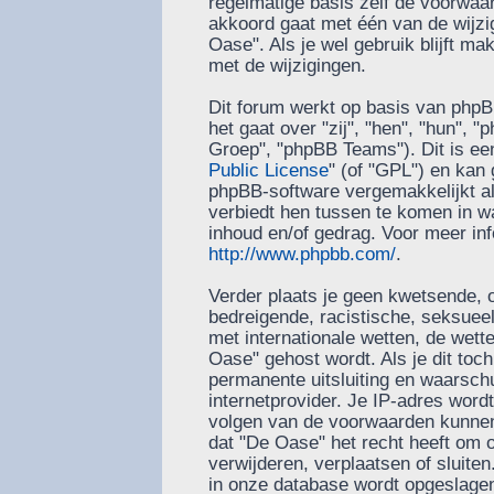
regelmatige basis zelf de voorwaard
akkoord gaat met één van de wijzi
Oase". Als je wel gebruik blijft m
met de wijzigingen.
Dit forum werkt op basis van phpB
het gaat over "zij", "hen", "hun"
Groep", "phpBB Teams"). Dit is ee
Public License
" (of "GPL") en ka
phpBB-software vergemakkelijkt al
verbiedt hen tussen te komen in wa
inhoud en/of gedrag. Voor meer in
http://www.phpbb.com/
.
Verder plaats je geen kwetsende, o
bedreigende, racistische, seksueel-
met internationale wetten, de wett
Oase" gehost wordt. Als je dit toch
permanente uitsluiting en waarschu
internetprovider. Je IP-adres word
volgen van de voorwaarden kunnen 
dat "De Oase" het recht heeft om
verwijderen, verplaatsen of sluiten.
in onze database wordt opgeslagen