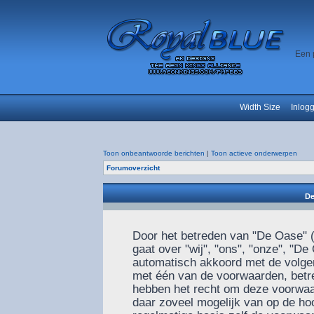
Een 
Width Size
Inlog
Toon onbeantwoorde berichten
|
Toon actieve onderwerpen
Forumoverzicht
De
Door het betreden van "De Oase" (
gaat over "wij", "ons", "onze", "De
automatisch akkoord met de volgen
met één van de voorwaarden, betre
hebben het recht om deze voorwaar
daar zoveel mogelijk van op de ho