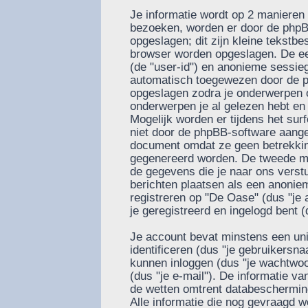
Je informatie wordt op 2 manieren
bezoeken, worden er door de phpB
opgeslagen; dit zijn kleine tekstbes
browser worden opgeslagen. De ee
(de "user-id") en anonieme sessie
automatisch toegewezen door de p
opgeslagen zodra je onderwerpen 
onderwerpen je al gelezen hebt en
Mogelijk worden er tijdens het su
niet door de phpBB-software aange
document omdat ze geen betrekkin
gegenereerd worden. De tweede ma
de gegevens die je naar ons verstu
berichten plaatsen als een anoniem
registreren op "De Oase" (dus "je a
je geregistreerd en ingelogd bent (
Je account bevat minstens een u
identificeren (dus "je gebruikers
kunnen inloggen (dus "je wachtwoor
(dus "je e-mail"). De informatie v
de wetten omtrent databescherming
Alle informatie die nog gevraagd w