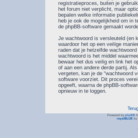
registratieproces, buiten je gebru
het forum niet verplicht, maar optio
bepalen welke informatie publiekel
heb je ook de mogelijkheid om in te
de phpBB-software gemaakt worden 
Je wachtwoord is versleuteld (en 
waardoor het op een veilige manier
raden dat je hetzelfde wachtwoord 
wachtwoord is het middel waarmee 
bewaar het dus veilig en link het
of aan een andere derde partij. Al
vergeten, kan je de "wachtwoord v
software voorziet. Dit proces vere
opgeeft, waarna de phpBB-softwa
opnieuw in te loggen.
Teru
Powered by
phpBB
©
royalBLUE
by