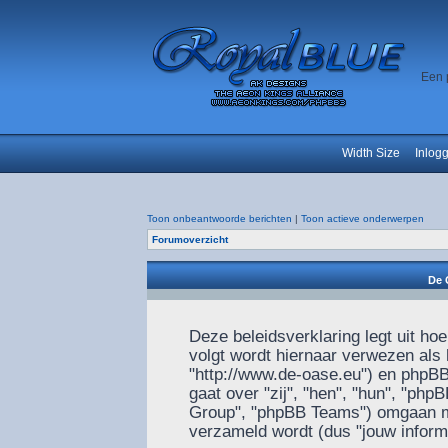
Een 
Width Size
Inlog
Toon onbeantwoorde berichten
|
Toon actieve onderwerpen
Forumoverzicht
De 
Deze beleidsverklaring legt uit ho
volgt wordt hiernaar verwezen als h
"http://www.de-oase.eu") en phpBB 
gaat over "zij", "hen", "hun", "p
Group", "phpBB Teams") omgaan met
verzameld wordt (dus "jouw informa